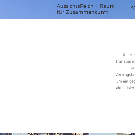
AussichtsReich - Raum
S
für Zusammenkunft
Unsere 
Transparen
Ku
Vertragsbe
um ein geg
aktualisie