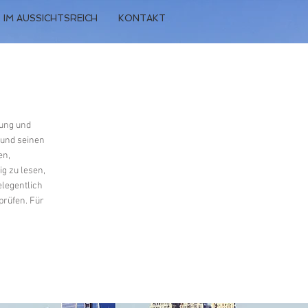
 IM AUSSICHTSREICH
KONTAKT
Anmelden
rung und
 und seinen
en,
g zu lesen,
elegentlich
prüfen. Für